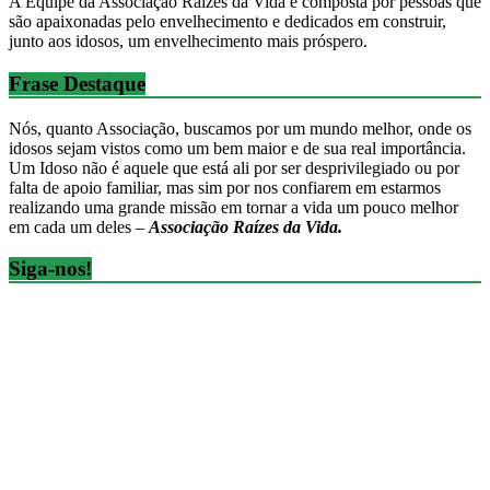
A Equipe da Associação Raízes da Vida é composta por pessoas que
são apaixonadas pelo envelhecimento e dedicados em construir,
junto aos idosos, um envelhecimento mais próspero.
Frase Destaque
Nós, quanto Associação, buscamos por um mundo melhor, onde os
idosos sejam vistos como um bem maior e de sua real importância.
Um Idoso não é aquele que está ali por ser desprivilegiado ou por
falta de apoio familiar, mas sim por nos confiarem em estarmos
realizando uma grande missão em tornar a vida um pouco melhor
em cada um deles –
Associação Raízes da Vida.
Siga-nos!