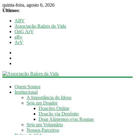
quinta-feira, agosto 6, 2026
Últimos:
ARV
Associação Raízes da Vida
OnG ArV
aRv
ArV
Associação
Quem Somos
Raízes
Institucional
A Importância do Idoso
da
Seja um Doador
Vida
Doações Online
Doação via Depósito
Longevidade
Doar Alimentos e/ou Roupas
Saudável
Seja um Voluntário
Nossos Parceiros