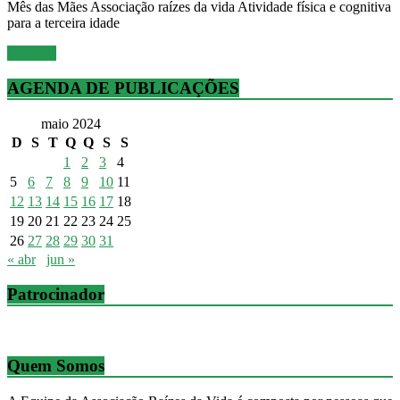
Mês das Mães Associação raízes da vida Atividade física e cognitiva
para a terceira idade
Ler mais
AGENDA DE PUBLICAÇÕES
maio 2024
D
S
T
Q
Q
S
S
1
2
3
4
5
6
7
8
9
10
11
12
13
14
15
16
17
18
19
20
21
22
23
24
25
26
27
28
29
30
31
« abr
jun »
Patrocinador
Quem Somos